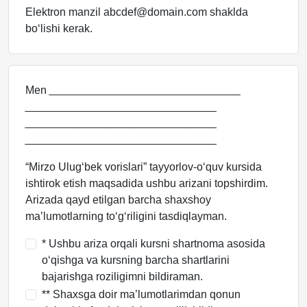
Elektron manzil abcdef@domain.com shaklda
bo‘lishi kerak.
Men
_______________________________
_______________________________
_______________________________
_______________________________
“Mirzo Ulug‘bek vorislari” tayyorlov-o‘quv kursida
ishtirok etish maqsadida ushbu arizani topshirdim.
Arizada qayd etilgan barcha shaxshoy
ma’lumotlarning to‘g‘riligini tasdiqlayman.
* Ushbu ariza orqali kursni shartnoma asosida
o‘qishga va kursning barcha shartlarini
bajarishga roziligimni bildiraman.
** Shaxsga doir ma’lumotlarimdan qonun