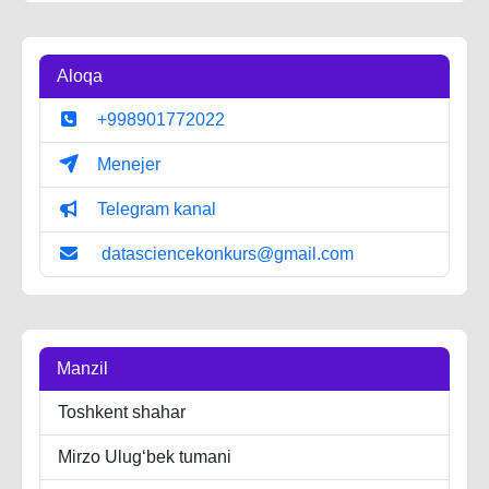
Aloqa
+998901772022
Menejer
Telegram kanal
datasciencekonkurs@gmail.com
Manzil
Toshkent shahar
Mirzo Ulug‘bek tumani