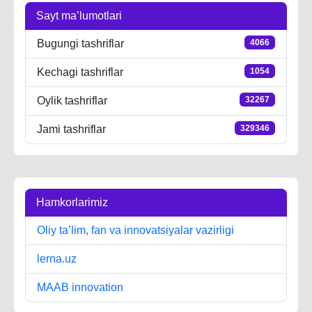
Sayt ma’lumotlari
Bugungi tashriflar
4066
Kechagi tashriflar
1054
Oylik tashriflar
32267
Jami tashriflar
329346
Hamkorlarimiz
Oliy ta’lim, fan va innovatsiyalar vazirligi
lerna.uz
MAAB innovation