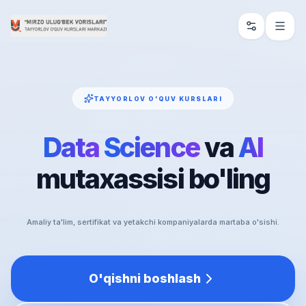
TAYYORLOV O'QUV KURSLARI
Data
Science
va
AI
mutaxassisi
bo'ling
Amaliy ta'lim, sertifikat va yetakchi kompaniyalarda martaba o'sishi.
O'qishni boshlash